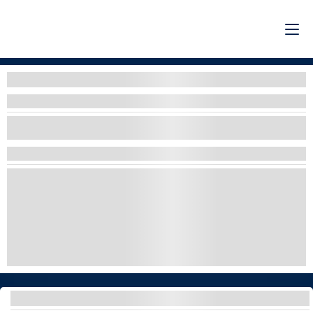
Filtri
Filtri per organizzatore
SELEZIONARE UNA O PIÙ OPZIONI
ADRENALINA
CODICE SCONTO DEL 10%
GUIDA e CAVALCA
ESPLORARE E SCOPRIRE
LUSSO
AVVISTAMENTO BALENE
LORO PARQUE