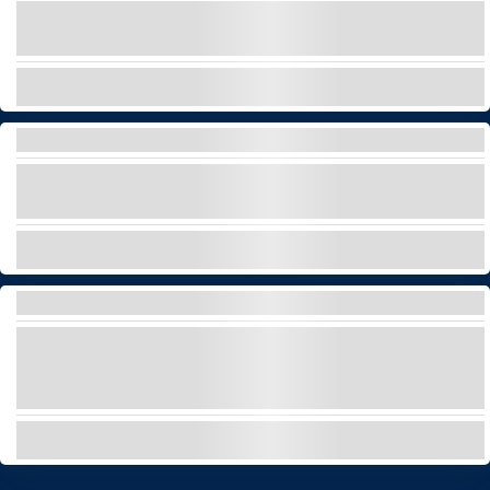
Immergetevi e lasciatevi stupire dalle meraviglie
del regno animale!
ESPLORA
SPA
Provate il massimo relax nella migliore spa di
Tenerife!
ESPLORA
TOUR PRIVATO DI VINO E GASTRONOMIA
Esplora il vino e la gastronomia di Tenerife
godendoti panorami mozzafiato e i sapori
dell'isola.
ESPLORA