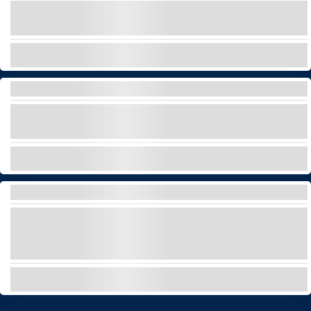
Immergez-vous et laissez-vous surprendre par
les merveilles du règne animal !
EXPLORER
SPA
Faites l'expérience de la relaxation ultime dans le
meilleur spa de Ténérife !
EXPLORER
VISITE PRIVÉE DE VIN ET DE GASTRONOMIE
Explorez les vins et la gastronomie de Tenerife
tout en profitant de vues imprenables et des
saveurs de l'île.
EXPLORER