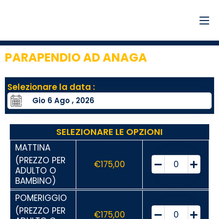
PARAPENDIO AD ANAGA
Selezionare la data :
SELEZIONARE LE OPZIONI
MATTINA
(PREZZO PER
€
175,00
ADULTO O
BAMBINO)
POMERIGGIO
(PREZZO PER
€
175,00