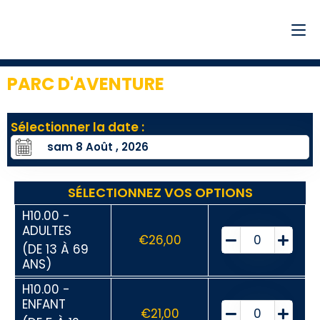
PARC D'AVENTURE
9
Sélectionner la date :
SÉLECTIONNEZ VOS OPTIONS
H10.00 -
ADULTES
€
26,00
(DE 13 À 69
ANS)
H10.00 -
ENFANT
€
21,00