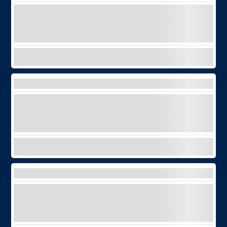
Profitez de la liberté de l'océan avec notre
bateau de première qualité à conduite
autonome - aucun permis n'est nécessaire !
EXPLORER
TOUR EN JEEP
Choisissez entre une excursion en jeep le
long de la côte ou sur le mont Teide avec
nos guides experts !
EXPLORER
SLINGSHOT TOUR
De l'adrénaline à l'état pur, des vues à
couper le souffle et des aventures uniques
en leur genre !