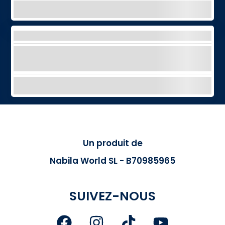
EXPLORER
JET CAR - FIAT 500 ABARTH
Une expérience à grande vitesse pour une
montée de pure adrénaline !
EXPLORER
Un produit de
Nabila World SL - B70985965
SUIVEZ-NOUS