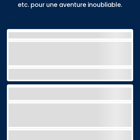
etc. pour une aventure inoubliable.
BALADE À CHEVAL
Profitez d'une randonnée à cheval
inoubliable à travers les paysages
époustouflants de Ténériffe !
EXPLORER
EXCURSION EN BUGGY AU TEIDE - JOUR OU
COUCHER DE SOLEIL
Conduisez un buggy jusqu'au Teide et
choisissez entre une aventure à la journée ou
au coucher du soleil.
EXPLORER