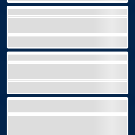
LOCATION DE BATEAU SANS PERMIS
Louez un bateau sans permis et explorez la
côte sud de Ténériffe !
EXPLORER
JET-SKI
Profitez d'un safari en jet ski pour explorer la
côte de Ténériffe de manière aventureuse !
EXPLORER
TOUR EN QUAD AU TEIDE – JOUR OU COUCHER DE
SOLEIL
Montez à bord d'un quad pour atteindre le
Teide et choisissez entre une aventure d'une
journée ou d'un coucher de soleil !