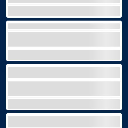
EXPLORER
KARTING
Découvrez les sensations du karting à
Tenerife - plaisir et adrénaline garantis !
EXPLORER
LOCATION DE BATEAU SANS PERMIS – FIAT 500
OFF-SHORE
Découvrez le style italien avec un bateau Fiat
500 à Tenerife – sans permis, juste du plaisir !
EXPLORER
LOCATION D'UN BATEAU AUTOGUIDÉ HAUT DE
GAMME