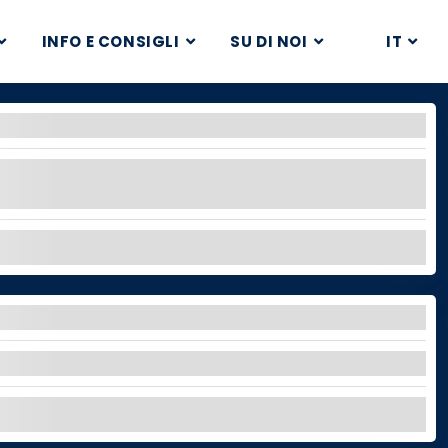
INFO E CONSIGLI
SU DI NOI
IT
E - GIORNO O TRAMONTO
gere il Teide e scegliete tra un'avventura diurna
ESPLORA
ZIONE DELLE STELLE AL TEIDE
con la migliore guida stellare ufficiale di Tenerife!
ESPLORA