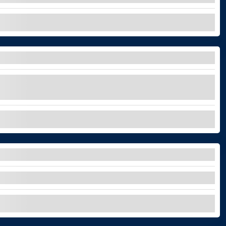
ESPLORA
 avventura privata alla scoperta del Parco
ESPLORA
o sostenibile con questa escursione guidata!
ESPLORA