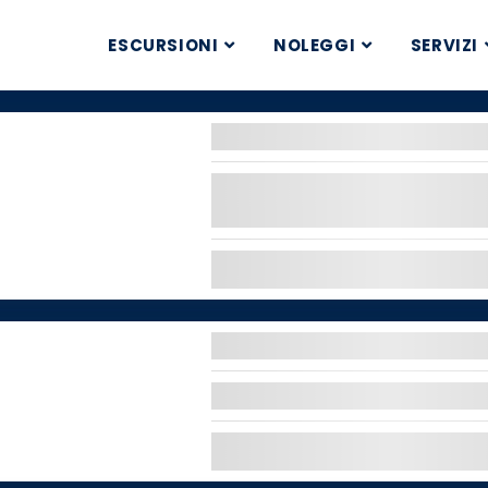
ESCURSIONI
NOLEGGI
SERVIZI
TOUR IN BUGGY AL TEID
Guidate un buggy per raggiun
o al tramonto!
TOUR PRIVATO DI OSSERVA
Scoprite le stelle e l'universo 