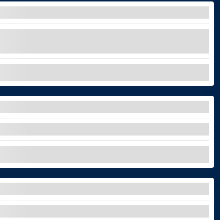
INO
 Bodegas Monje e panorami mozzafiato nel Parco
ESPLORA
IDE IN FUNIVIA
e Teide con l'aiuto della funivia!
ESPLORA
i tesori più iconici di Tenerife