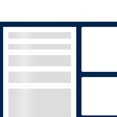
Filtri
Filtri per organizzatore
SELEZIONARE UNA O PIÙ
OPZIONI
ADRENALINA
CODICE SCONTO DEL
10%
GUIDA e CAVALCA