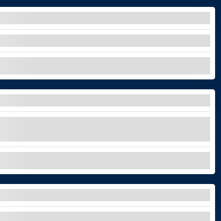
L TEIDE IN FUNIVIA
 della Spagna con il nostro tour privato!
ESPLORA
 – GIORNO O TRAMONTO
e scegliete tra un'avventura diurna o al
ESPLORA
Teide con un tour personalizzabile.