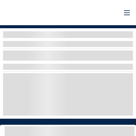
Filtri
Filtri per organizzatore
SELEZIONARE UNA O PIÙ OPZIONI
ADRENALINA
CODICE SCONTO DEL 10%
GUIDA e CAVALCA
ESPLORARE E SCOPRIRE
LUSSO
AVVISTAMENTO BALENE
NOLEGGIO BARCA SENZA PATENTE – FIAT 500