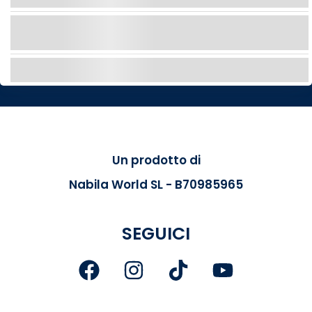
Un'esperienza ad alta velocità per una scarica di
adrenalina pura!
ESPLORA
Un prodotto di
Nabila World SL - B70985965
SEGUICI