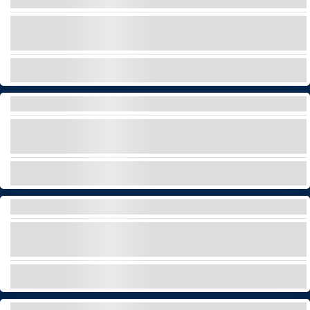
OFF-SHORE
Scopri lo stile italiano con una barca Fiat 500 a
Tenerife – senza patente, solo divertimento!
ESPLORA
TOUR IN JEEP
Scegliete tra un tour in jeep sulla costa o sul
Monte Teide con le nostre guide esperte!
ESPLORA
SLINGSHOT TOUR
Adrenalina pura, panorami mozzafiato e
avventure uniche!
ESPLORA
JET CAR - FIAT 500 ABARTH