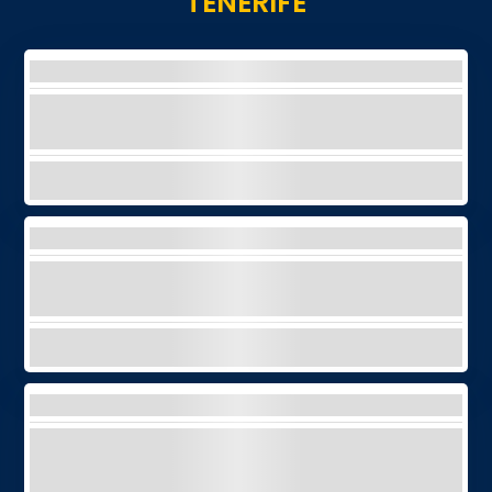
TÉNÉRIFE
LORO PARQUE
Immergez-vous et laissez-vous surprendre
par les merveilles du règne animal !
EXPLORER
SPA
Faites l'expérience de la relaxation ultime
dans le meilleur spa de Ténérife !
EXPLORER
VISITE PRIVÉE DE VIN ET DE GASTRONOMIE
Explorez les vins et la gastronomie de
Tenerife tout en profitant de vues