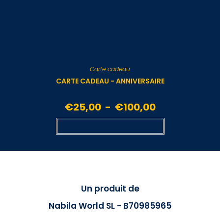
Carte cadeau
CARTE CADEAU - ANNIVERSAIRE
€
25,00
-
€
100,00
Sélectionner le montant
Un produit de
Nabila World SL - B70985965