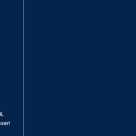
l,
ser!