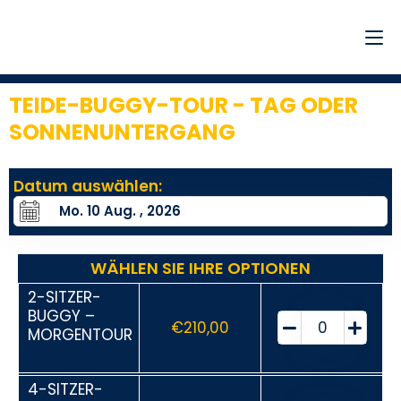
TEIDE-BUGGY-TOUR - TAG ODER
SONNENUNTERGANG
1
Datum auswählen:
WÄHLEN SIE IHRE OPTIONEN
2-SITZER-
BUGGY –
€
210,00
MORGENTOUR
4-SITZER-