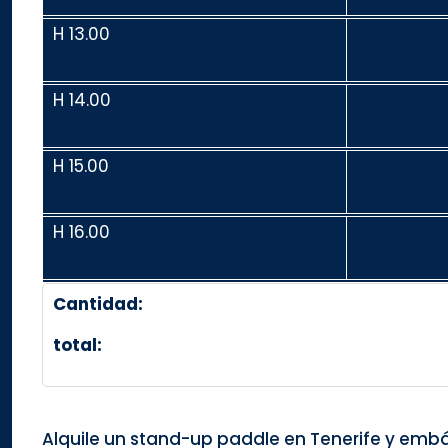
H 13.00
H 14.00
H 15.00
H 16.00
Cantidad:
total:
Alquile un stand-up paddle en Tenerife y em