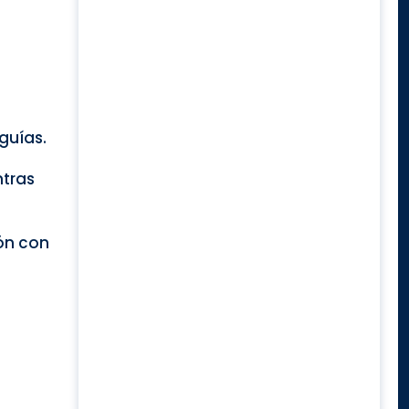
guías.
ntras
ión con