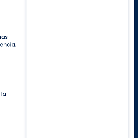
mas
encia.
 la