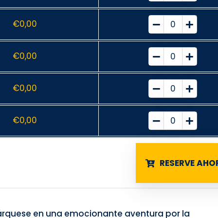
€
0,00
€
0,00
€
0,00
€
0,00
RESERVE AHO
bárquese en una emocionante aventura por la