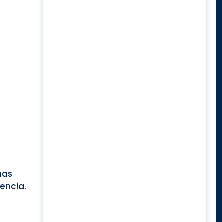
mas
encia.