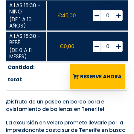
A LAS 18:30 -
NIÑO
€
45,00
(DE 1 A 10
AÑOS)
A LAS 18:30 -
BEBÉ
€
0,00
(DE 0 A 11
MESES)
Cantidad:
RESERVE AHORA
total:
¡Disfruta de un paseo en barco para el
avistamiento de ballenas en Tenerife!
La excursión en velero promete llevarle por la
impresionante costa sur de Tenerife en busca